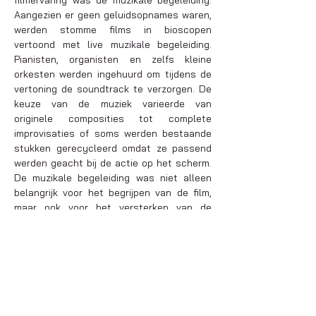
filmervaring was de muzikale begeleiding. 
Aangezien er geen geluidsopnames waren, 
werden stomme films in bioscopen 
vertoond met live muzikale begeleiding. 
Pianisten, organisten en zelfs kleine 
orkesten werden ingehuurd om tijdens de 
vertoning de soundtrack te verzorgen. De 
keuze van de muziek varieerde van 
originele composities tot complete 
improvisaties of soms werden bestaande 
stukken gerecycleerd omdat ze passend 
werden geacht bij de actie op het scherm. 
De muzikale begeleiding was niet alleen 
belangrijk voor het begrijpen van de film, 
maar ook voor het versterken van de 
visuele elementen en het creëren van 
spanning, humor of drama.
Samen met filmcomponist 
Stéphane 
Orlando
 grijpt Ataneres terug naar deze 
nostalgische tijden.…