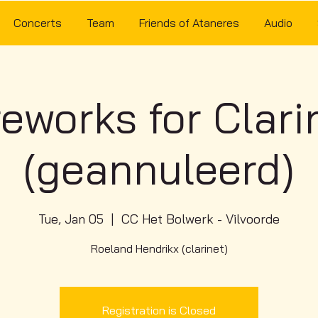
Concerts
Team
Friends of Ataneres
Audio
reworks for Clari
(geannuleerd)
Tue, Jan 05
  |  
CC Het Bolwerk - Vilvoorde
Roeland Hendrikx (clarinet)
Registration is Closed