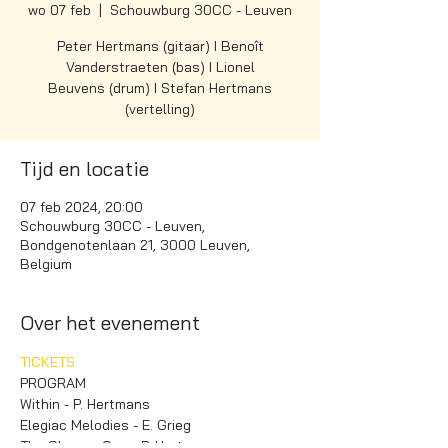
wo 07 feb
  |  
Schouwburg 30CC - Leuven
Peter Hertmans (gitaar) I Benoît
Vanderstraeten (bas) I Lionel
Beuvens (drum) I Stefan Hertmans
(vertelling)
Tijd en locatie
07 feb 2024, 20:00
Schouwburg 30CC - Leuven,
Bondgenotenlaan 21, 3000 Leuven,
Belgium
Over het evenement
TICKETS
PROGRAM
Within - P. Hertmans
Elegiac Melodies - E. Grieg
The Chosen One - P. Hertmans