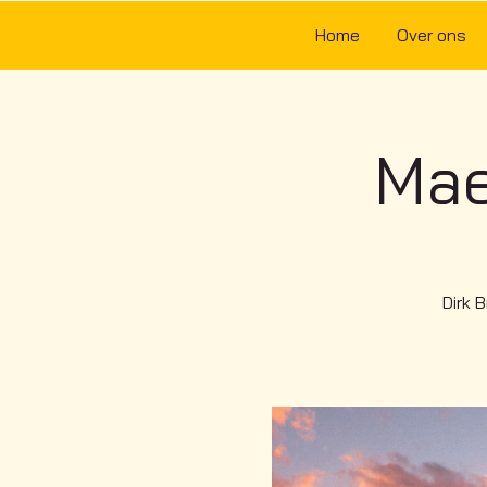
Home
Over ons
Mae
Dirk 