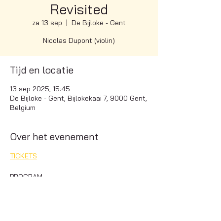
Revisited
za 13 sep
  |  
De Bijloke - Gent
Nicolas Dupont (violin)
Tijd en locatie
13 sep 2025, 15:45
De Bijloke - Gent, Bijlokekaai 7, 9000 Gent,
Belgium
Over het evenement
TICKETS
PROGRAM
Four Seasons Recomposed - M. Richter